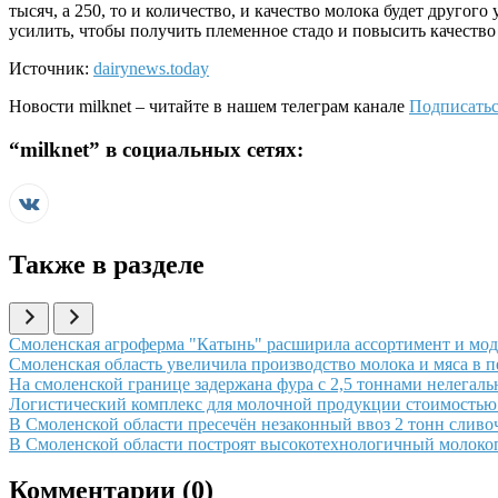
тысяч, а 250, то и количество, и качество молока будет друг
усилить, чтобы получить племенное стадо и повысить качество
Источник:
dairynews.today
Новости
milknet
– читайте в нашем телеграм канале
Подписатьс
“
milknet
” в социальных сетях:
Также в разделе
Иллюстрация новости
Смоленская агроферма "Катынь" расширила ассортимент и мод
Иллюстрация новости
Смоленская область увеличила производство молока и мяса в 
Иллюстрация новости
На смоленской границе задержана фура с 2,5 тоннами нелегаль
Иллюстрация новости
Логистический комплекс для молочной продукции стоимостью 
Иллюстрация новости
В Смоленской области пресечён незаконный ввоз 2 тонн сливо
Иллюстрация новости
В Смоленской области построят высокотехнологичный молок
Комментарии (
0
)