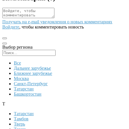
Получать на e‑mail уведомления о новых комментариях
Войдите
, чтобы комментировать новость
Выбор региона
Поиск региона
Все
Дальнее зарубежье
Ближнее зарубежье
Москва
Санкт-Петербург
Татарстан
Башкортостан
Т
Татарстан
Тамбов
Тверь