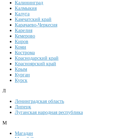
Калининград
Калмыкия
Калуга
Камчатский край
Карачаево-Черкесия
Карелия
Кемерово
Киров
Коми
Кострома
Краснодарский край
Красноярский край
Крым
Курган
Курск
Л
Ленинградская область
Липецк
Луганская народная республика
М
Магадан