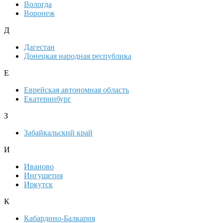
Вологда
Воронеж
Д
Дагестан
Донецкая народная республика
Е
Еврейская автономная область
Екатеринбург
З
Забайкальский край
И
Иваново
Ингушетия
Иркутск
К
Кабардино-Балкария