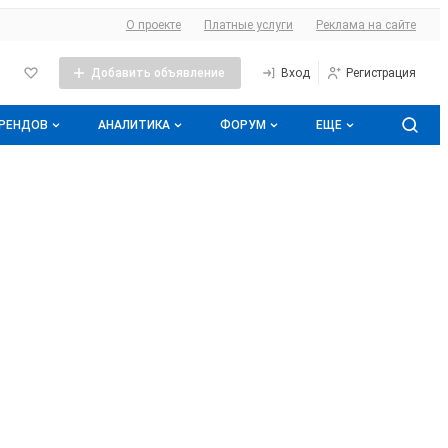
О сайте
О проекте
Платные услуги
Реклама на сайте
Добавить объявление
Вход
Регистрация
БРЕНДОВ
АНАЛИТИКА
ФОРУМ
ЕЩЕ
оге брендов
Прайс-листы
Все темы
Аналитика молочной отрасли
Молочная энциклопедия
Избранные
Подписаться на аналитику
нды
Контакты
С моим участием