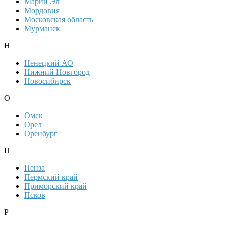
Марий Эл
Мордовия
Московская область
Мурманск
Н
Ненецкий АО
Нижний Новгород
Новосибирск
О
Омск
Орел
Оренбург
П
Пенза
Пермский край
Приморский край
Псков
Р