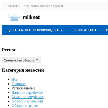
Раздел навигации по сайту milknet.ru
Milknet.ru – весь
рынок молока
в России.
Авторизация и меню пользователя
Навигация по разделам сайта milknet.ru
ЦЕНЫ НА МОЛОКО И ПРОИЗВОДНЫЕ
НОВОСТИ РЫНКА
Оптовые цены
В Смоленской области усилят меры под
Фильтры
Регион
О мониторингах
Смоленская область
Актуальные мониторинги
Категория новостей
Динамика цен
Все
Отзывы
Главные
Региональные
Дальнее зарубежье
Ближнее зарубежье
Новости компаний
Обзоры отрасли