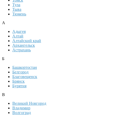
Томск
Тула
Тыва
Тюмень
А
Адыгея
Алтай
Алтайский край
Архангельск
Астрахань
Б
Башкортостан
Белгород
Благовещенск
Брянск
Бурятия
В
Великий Новгород
Владимир
Волгоград